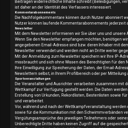
Beiträgen widerrechtliche Inhalte schreibt (Beleidigungen, v
ist daher an der Identität des Verfassers interessiert.
Kommentarabonnements
Die Nachfolgekommentare können durch Nutzer abonniert werd
Nutzer können laufende Kommentarabonnements jederzeit abb
Newsletter
Mit dem Newsletter informieren wir Sie über uns und unsere
Wenn Sie den Newsletter empfangen möchten, benötigen wir vo
angegebenen Email-Adresse sind bzw. deren Inhaber mit dem 
Newsletter verwendet und werden nicht an Dritte weiter geg
Mit der Anmeldung zum Newsletter speichern wir Ihre IP-Adre
missbraucht und sich ohne Wissen des Berechtigten für den
Ihre Einwilligung zur Speicherung der Daten, der Email-Adre
Newslettern selbst, in Ihrem Profilbereich oder per Mitteilun
Sportveranstaltungen
Die Veranstalter und Ausrichter verarbeiten zusammen mit
Wettkampf zur Verfügung gestellt werden. Die Daten werden fü
Erstellung von Urkunden, Rekordlisten, Bestenlisten sowie fü
und verarbeitet.
Vor, während und nach der Wettkampfveranstaltung werden d
sowie für die Kommunikation mit den Schwimmverbänden verw
Vergütungsansprüche des jeweiligen Teilnehmers oder seines
Unberechtigte Dritte haben keinen Zugriff auf die gespeiche