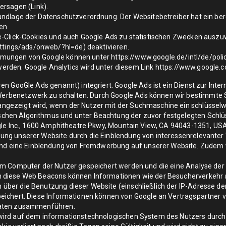
tersagen (
Link
).
undlage der Datenschutzverordnung. Der Websitebetreiber hat ein ber
en.
e-Click-Cookies und auch Google Ads zu statistischen Zwecken auszuwe
ttings/ads/onweb/?hl=de
) deaktivieren.
immungen von Google können unter
https://www.google.de/intl/de/poli
erden. Google Analytics wird unter diesem Link
https://www.google.c
en GooGle Ads genannt) integriert. Google Ads ist ein Dienst zur Inte
rbenetzwerk zu schalten. Durch Google Ads können wir bestimmte Sc
gezeigt wird, wenn der Nutzer mit der Suchmaschine ein schlüsselw
hen Algorithmus und unter Beachtung der zuvor festgelegten Schlüss
ogle Inc., 1600 Amphitheatre Pkwy, Mountain View, CA 94043-1351, USA
ung unserer Website durch die Einblendung von interessenrelevanter
eine Einblendung von Fremdwerbung auf unserer Website. Zudem wir
dem Computer der Nutzer gespeichert werden und die eine Analyse de
h diese Web Beacons können Informationen wie der Besucherverkehr 
über die Benutzung dieser Website (einschließlich der IP-Adresse 
eichert. Diese Informationen können von Google an Vertragspartner v
 Daten zusammenführen.
wird auf dem informationstechnologischen System des Nutzers durch 