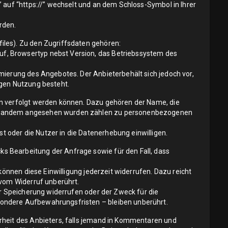
 auf “https://” wechselt und an dem Schloss-Symbol in Ihrer
rden.
iles). Zu den Zugriffsdaten gehören:
f, Browsertyp nebst Version, das Betriebssystem des
mierung des Angebotes. Der Anbieterbehält sich jedoch vor,
igen Nutzung besteht.
on verfolgt werden können. Dazu gehören der Name, die
 jemandem angesehen wurden zählen zu personenbezogenen
 oder die Nutzer in die Datenerhebung einwilligen.
s Bearbeitung der Anfrage sowie für den Fall, dass
können diese Einwilligung jederzeit widerrufen. Dazu reicht
 vom Widerruf unberührt.
ur Speicherung widerrufen oder der Zweck für die
sondere Aufbewahrungsfristen – bleiben unberührt.
rheit des Anbieters, falls jemand in Kommentaren und