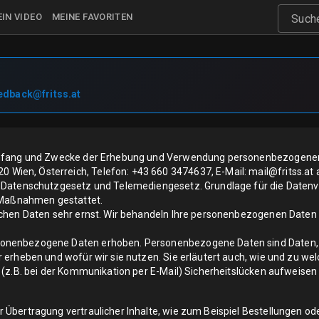
IN VIDEO
MEINE FAVORITEN
Such
edback@fritss.at
Umfang und Zwecke der Erhebung und Verwendung personenbezogener D
ien, Österreich, Telefon: +43 660 3474637, E-Mail: mail@fritss.at a
m Datenschutzgesetz und Telemediengesetz. Grundlage für die Datenv
r Maßnahmen gestattet.
ichen Daten sehr ernst. Wir behandeln Ihre personenbezogenen Daten 
onenbezogene Daten erhoben. Personenbezogene Daten sind Daten, mit
r erheben und wofür wir sie nutzen. Sie erläutert auch, wie und zu w
 (z.B. bei der Kommunikation per E-Mail) Sicherheitslücken aufweisen
Übertragung vertraulicher Inhalte, wie zum Beispiel Bestellungen ode