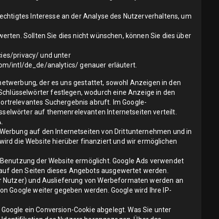
echtigtes Interesse an der Analyse des Nutzerverhaltens, um
rten. Sollten Sie dies nicht wünschen, können Sie dies über
cies/privacy/
und unter
om/intl/de_de/analytics/
genauer erläutert.
rnetwerbung, der es uns gestattet, sowohl Anzeigen in den
hlüsselwörter festlegen, wodurch eine Anzeige in den
ortrelevantes Suchergebnis abruft. Im Google-
elwörter auf themenrelevanten Internetseiten verteilt.
.
 Werbung auf den Internetseiten von Drittunternehmen und in
d die Website hierüber finanziert und wir ermöglichen
r Benutzung der Website ermöglicht. Google Ads verwendet
auf den Seiten dieses Angebots ausgewertet werden.
der Nutzer) und Auslieferung von Werbeformaten werden an
on Google weiter gegeben werden. Google wird Ihre IP-
Google ein Conversion-Cookie abgelegt. Was Sie unter