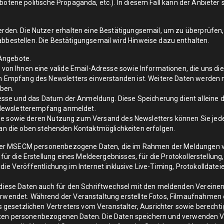
erbotene politische Propaganda, etc.). In diesem Fall kann der Anbiet
en. Die Nutzer erhalten eine Bestätigungsemail, um zu überprüfen, 
estellen. Die Bestätigungsemail wird Hinweise dazu enthalten.
 Angebote.
n Ihnen eine valide Email-Adresse sowie Informationen, die uns die 
Empfang des Newsletters einverstanden ist. Weitere Daten werden n
eben.
sse und das Datum der Anmeldung. Diese Speicherung dient alleine de
 Newsletterempfang anmeldet.
sse sowie deren Nutzung zum Versand des Newsletters können Sie jeder
g an die oben stehenden Kontaktmöglichkeiten erfolgen.
 der MSECM personenbezogene Daten, die im Rahmen der Meldungen v
r die Erstellung eines Meldeergebnisses, für die Protokollerstellung,
r die Veröffentlichung im Internet inklusive Live-Timing, Protokolld
iese Daten auch für den Schriftwechsel mit den meldenden Vereinen 
endet. Während der Veranstaltung erstellte Fotos, Filmaufnahmen 
 gesetzlichen Vertreters vom Veranstalter, Ausrichter sowie berecht
rten personenbezogenen Daten. Die Daten speichern und verwenden Ve