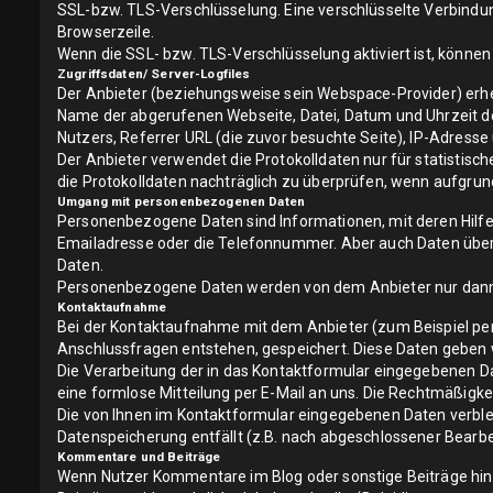
SSL-bzw. TLS-Verschlüsselung. Eine verschlüsselte Verbindung
Browserzeile.
Wenn die SSL- bzw. TLS-Verschlüsselung aktiviert ist, können 
Zugriffsdaten/ Server-Logfiles
Der Anbieter (beziehungsweise sein Webspace-Provider) erhe
Name der abgerufenen Webseite, Datei, Datum und Uhrzeit d
Nutzers, Referrer URL (die zuvor besuchte Seite), IP-Adresse
Der Anbieter verwendet die Protokolldaten nur für statistis
die Protokolldaten nachträglich zu überprüfen, wenn aufgrun
Umgang mit personenbezogenen Daten
Personenbezogene Daten sind Informationen, mit deren Hilfe
Emailadresse oder die Telefonnummer. Aber auch Daten übe
Daten.
Personenbezogene Daten werden von dem Anbieter nur dann erh
Kontaktaufnahme
Bei der Kontaktaufnahme mit dem Anbieter (zum Beispiel per
Anschlussfragen entstehen, gespeichert. Diese Daten geben wi
Die Verarbeitung der in das Kontaktformular eingegebenen Date
eine formlose Mitteilung per E-Mail an uns. Die Rechtmäßigk
Die von Ihnen im Kontaktformular eingegebenen Daten verbleib
Datenspeicherung entfällt (z.B. nach abgeschlossener Bearb
Kommentare und Beiträge
Wenn Nutzer Kommentare im Blog oder sonstige Beiträge hinte