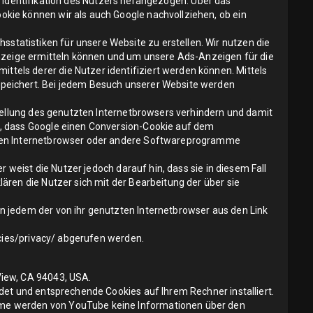
er Identifikation des Nutzers herangezogen. Über das
kie können wir als auch Google nachvollziehen, ob ein
tatistiken für unsere Website zu erstellen. Wir nutzen die
Anzeige ermitteln können und um unsere Ads-Anzeigen für die
els derer die Nutzer identifiziert werden können. Mittels
speichert. Bei jedem Besuch unserer Website werden
stellung des genutzten Internetbrowsers verhindern und damit
n, dass Google einen Conversion-Cookie auf dem
r den Internetbrowser oder andere Softwareprogramme
 weist die Nutzer jedoch darauf hin, dass sie in diesem Fall
ären die Nutzer sich mit der Bearbeitung der über sie
n jedem der von ihr genutzten Internetbrowser aus den Link
cies/privacy/
abgerufen werden.
View, CA 94043, USA.
det und entsprechende Cookies auf Ihrem Rechner installiert.
hme werden von YouTube keine Informationen über den