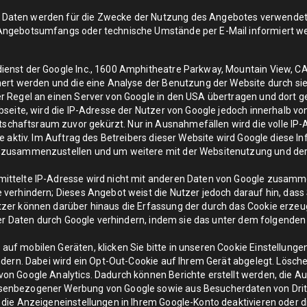
Daten werden für die Zwecke der Nutzung des Angebotes verwendet.
 Angebotsumfangs oder technische Umstände per E-Mail informiert w
enst der Google Inc., 1600 Amphitheatre Parkway, Mountain View, CA 
hert werden und die eine Analyse der Benutzung der Website durch si
r Regel an einen Server von Google in den USA übertragen und dort g
bseite, wird die IP-Adresse der Nutzer von Google jedoch innerhalb v
haftsraum zuvor gekürzt. Nur in Ausnahmefällen wird die volle IP-
te aktiv. Im Auftrag des Betreibers dieser Website wird Google diese
n zusammenzustellen und um weitere mit der Websitenutzung und de
ittelte IP-Adresse wird nicht mit anderen Daten von Google zusamm
verhindern; Dieses Angebot weist die Nutzer jedoch darauf hin, dass 
tzer können darüber hinaus die Erfassung der durch das Cookie erze
eser Daten durch Google verhindern, indem sie das unter dem folgende
f mobilen Geräten, klicken Sie bitte in unseren Cookie Einstellungen
dern. Dabei wird ein Opt-Out-Cookie auf Ihrem Gerät abgelegt. Löschen
on Google Analytics. Dadurch können Berichte erstellt werden, die Au
senbezogener Werbung von Google sowie aus Besucherdaten von Drit
 die Anzeigeneinstellungen in Ihrem Google-Konto deaktivieren oder d