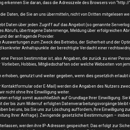
 erkennen Sie daran, dass die Adresszeile des Browsers von “http://”
die Daten, die Sie an uns übermitteln, nicht von Dritten mitgelesen we
bt Daten über jeden Zugriff auf das Angebot (so genannte Serverlogf
es Abrufs, übertragene Datenmenge, Meldung über erfolgreichen Abru
 und der anfragende Provider.
che Auswertungen zum Zweck des Betriebs, der Sicherheit und der Opti
d konkreter Anhaltspunkte der berechtigte Verdacht einer rechtswidr
 eine Person bestimmbar ist, also Angaben, die zurück zu einer Pers
r Vorlieben, Hobbies, Mitgliedschaften oder welche Webseiten von
oben, genutzt und weiter gegeben, wenn dies gesetzlich erlaubt ist
 Kontaktformular oder E-Mail) werden die Angaben des Nutzers zweck
r nicht ohne Ihre Einwilligung weiter.
n erfolgt somit ausschließlich auf Grundlage Ihrer Einwilligung. Sie 
eit der bis zum Widerruf erfolgten Datenverarbeitungsvorgänge bleibt
en bei uns, bis Sie uns zur Löschung auffordern, Ihre Einwilligung z
eitung Ihrer Anfrage). Zwingende gesetzliche Bestimmungen – insbe
rlassen, werden ihre IP-Adressen gespeichert. Das erfolgt zur Siche