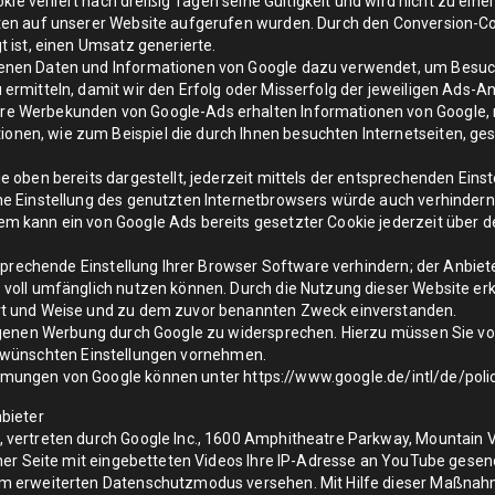
kie verliert nach dreißig Tagen seine Gültigkeit und wird nicht zu ein
ten auf unserer Website aufgerufen wurden. Durch den Conversion-Coo
 ist, einen Umsatz generierte.
nen Daten und Informationen von Google dazu verwendet, um Besuchss
ermitteln, damit wir den Erfolg oder Misserfolg der jeweiligen Ads-
 Werbekunden von Google-Ads erhalten Informationen von Google, mitt
en, wie zum Beispiel die durch Ihnen besuchten Internetseiten, ge
 oben bereits dargestellt, jederzeit mittels der entsprechenden Ein
he Einstellung des genutzten Internetbrowsers würde auch verhinder
em kann ein von Google Ads bereits gesetzter Cookie jederzeit übe
sprechende Einstellung Ihrer Browser Software verhindern; der Anbieter
oll umfänglich nutzen können. Durch die Nutzung dieser Website erkl
rt und Weise und zu dem zuvor benannten Zweck einverstanden.
ogenen Werbung durch Google zu widersprechen. Hierzu müssen Sie vo
ewünschten Einstellungen vornehmen.
immungen von Google können unter
https://www.google.de/intl/de/poli
bieter
 vertreten durch Google Inc., 1600 Amphitheatre Parkway, Mountain 
iner Seite mit eingebetteten Videos Ihre IP-Adresse an YouTube gesen
em erweiterten Datenschutzmodus versehen. Mit Hilfe dieser Maßna