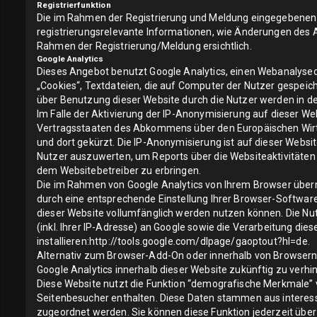
Registrierfunktion
Die im Rahmen der Registrierung und Meldung eingegebenen 
registrierungsrelevante Informationen, wie Änderungen des
Rahmen der Registrierung/Meldung ersichtlich.
Google Analytics
Dieses Angebot benutzt Google Analytics, einen Webanalysedi
„Cookies“, Textdateien, die auf Computer der Nutzer gespeic
über Benutzung dieser Website durch die Nutzer werden in de
Im Falle der Aktivierung der IP-Anonymisierung auf dieser We
Vertragsstaaten des Abkommens über den Europäischen Wirtsc
und dort gekürzt. Die IP-Anonymisierung ist auf dieser Websi
Nutzer auszuwerten, um Reports über die Websiteaktivitäte
dem Websitebetreiber zu erbringen.
Die im Rahmen von Google Analytics von Ihrem Browser überm
durch eine entsprechende Einstellung Ihrer Browser-Software 
dieser Website vollumfänglich werden nutzen können. Die Nu
(inkl. Ihrer IP-Adresse) an Google sowie die Verarbeitung di
installieren:http://tools.google.com/dlpage/gaoptout?hl=de.
Alternativ zum Browser-Add-On oder innerhalb von Browsern au
Google Analytics innerhalb dieser Website zukünftig zu verhin
Diese Website nutzt die Funktion “demografische Merkmale” v
Seitenbesucher enthalten. Diese Daten stammen aus interes
zugeordnet werden. Sie können diese Funktion jederzeit über