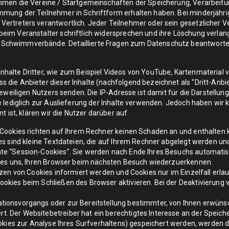
timmen die Vereine / Startgemeinschaften der Speicherung, Verarbei
mmung der Teilnehmer in Schriftform erhalten haben. Bei minderjähr
Vertreters verantwortlich. Jeder Teilnehmer oder sein gesetzlicher 
eim Veranstalter schriftlich widersprechen und ihre Löschung verlang
 Schwimmverbände. Detaillierte Fragen zum Datenschutz beantwortet
nhalte Dritter, wie zum Beispiel Videos von YouTube, Kartenmaterial
 die Anbieter dieser Inhalte (nachfolgend bezeichnet als "Dritt-Anbi
jeweiligen Nutzers senden. Die IP-Adresse ist damit für die Darstellung
 lediglich zur Auslieferung der Inhalte verwenden. Jedoch haben wir ke
t ist, klären wir die Nutzer darüber auf.
 Cookies richten auf Ihrem Rechner keinen Schaden an und enthalten 
es sind kleine Textdateien, die auf Ihrem Rechner abgelegt werden und
te “Session-Cookies”. Sie werden nach Ende Ihres Besuchs automatis
en es uns, Ihren Browser beim nächsten Besuch wiederzuerkennen.
tzen von Cookies informiert werden und Cookies nur im Einzelfall erl
okies beim Schließen des Browser aktivieren. Bei der Deaktivierung v
ionsvorgangs oder zur Bereitstellung bestimmter, von Ihnen erwünsch
 Der Websitebetreiber hat ein berechtigtes Interesse an der Speiche
ookies zur Analyse Ihres Surfverhaltens) gespeichert werden, werden 