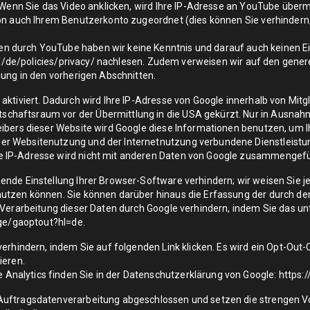
. Wenn Sie das Video anklicken, wird Ihre IP-Adresse an YouTube über
ion auch Ihrem Benutzerkonto zugeordnet (dies können Sie verhinder
 durch YouTube haben wir keine Kenntnis und darauf auch keinen Ein
/de/policies/privacy/
nachlesen. Zudem verweisen wir auf den gener
lung in den vorherigen Abschnitten.
aktiviert. Dadurch wird Ihre IP-Adresse von Google innerhalb von Mit
haftsraum vor der Übermittlung in die USA gekürzt. Nur in Ausnahmef
eibers dieser Website wird Google diese Informationen benutzen, um
er Websitenutzung und der Internetnutzung verbundene Dienstleistu
e IP-Adresse wird nicht mit anderen Daten von Google zusammengefü
nde Einstellung Ihrer Browser-Software verhindern; wir weisen Sie jed
nutzen können. Sie können darüber hinaus die Erfassung der durch de
e Verarbeitung dieser Daten durch Google verhindern, indem Sie das u
age/gaoptout?hl=de.
erhindern, indem Sie auf folgenden Link klicken. Es wird ein Opt-Out-
ieren
.
nalytics finden Sie in der Datenschutzerklärung von Google:
https:
 Auftragsdatenverarbeitung abgeschlossen und setzen die strengen 