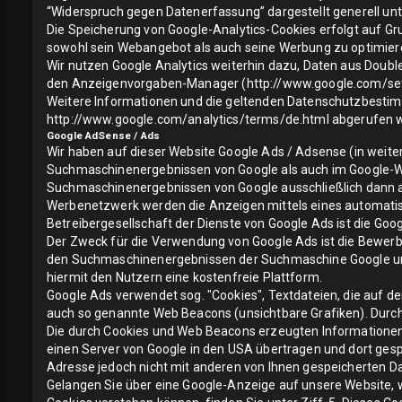
“Widerspruch gegen Datenerfassung” dargestellt generell un
Die Speicherung von Google-Analytics-Cookies erfolgt auf Gr
sowohl sein Webangebot als auch seine Werbung zu optimier
Wir nutzen Google Analytics weiterhin dazu, Daten aus Doubl
den Anzeigenvorgaben-Manager (
http://www.google.com/se
Weitere Informationen und die geltenden Datenschutzbest
http://www.google.com/analytics/terms/de.html
abgerufen w
Google AdSense / Ads
Wir haben auf dieser Website Google Ads / Adsense (in weiter
Suchmaschinenergebnissen von Google als auch im Google-We
Suchmaschinenergebnissen von Google ausschließlich dann an
Werbenetzwerk werden die Anzeigen mittels eines automatisc
Betreibergesellschaft der Dienste von Google Ads ist die Go
Der Zweck für die Verwendung von Google Ads ist die Bewerb
den Suchmaschinenergebnissen der Suchmaschine Google und 
hiermit den Nutzern eine kostenfreie Plattform.
Google Ads verwendet sog. "Cookies", Textdateien, die auf 
auch so genannte Web Beacons (unsichtbare Grafiken). Durc
Die durch Cookies und Web Beacons erzeugten Informationen 
einen Server von Google in den USA übertragen und dort gesp
Adresse jedoch nicht mit anderen von Ihnen gespeicherten
Gelangen Sie über eine Google-Anzeige auf unsere Website, 