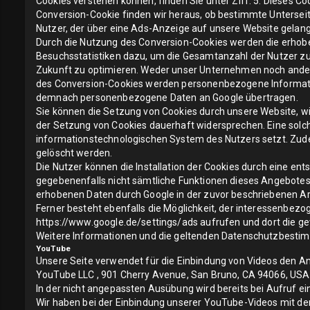
Cookies verstehen können, finden Sie unter Ziff. 5. Dieses Coo
Conversion-Cookie finden wir heraus, ob bestimmte Untersei
Nutzer, der über eine Ads-Anzeige auf unsere Website gelangt
Durch die Nutzung des Conversion-Cookies werden die erhobe
Besuchsstatistiken dazu, um die Gesamtanzahl der Nutzer zu 
Zukunft zu optimieren. Weder unser Unternehmen noch andere
des Conversion-Cookies werden personenbezogene Information
demnach personenbezogene Daten an Google übertragen.
Sie können die Setzung von Cookies durch unsere Website, wie
der Setzung von Cookies dauerhaft widersprechen. Eine solc
informationstechnologischen System des Nutzers setzt. Zud
gelöscht werden.
Die Nutzer können die Installation der Cookies durch eine ent
gegebenenfalls nicht sämtliche Funktionen dieses Angebotes v
erhobenen Daten durch Google in der zuvor beschriebenen A
Ferner besteht ebenfalls die Möglichkeit, der interessenbez
https://www.google.de/settings/ads
aufrufen und dort die g
Weitere Informationen und die geltenden Datenschutzbest
YouTube
Unsere Seite verwendet für die Einbindung von Videos den An
YouTube LLC , 901 Cherry Avenue, San Bruno, CA 94066, USA,
In der nicht angepassten Ausübung wird bereits bei Aufruf e
Wir haben bei der Einbindung unserer YouTube-Videos mit d